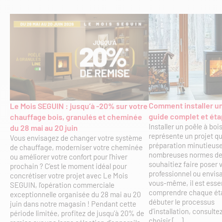
Comment installer un
Le Mois SEGUIN : jusqu’à -20% sur votre
guide complet et éta
chauffage bois, granulés et cheminée
Installer un poêle à bo
du 28 mai au 20 juin
représente un projet q
Vous envisagez de changer votre système
préparation minutieuse
de chauffage, moderniser votre cheminée
nombreuses normes de 
ou améliorer votre confort pour l’hiver
souhaitiez faire poser 
prochain ? C’est le moment idéal pour
professionnel ou envisag
concrétiser votre projet avec Le Mois
vous-même, il est essen
SEGUIN, l’opération commerciale
comprendre chaque éta
exceptionnelle organisée du 28 mai au 20
débuter le processus
juin dans notre magasin ! Pendant cette
d’installation, consulte
période limitée, profitez de jusqu’à 20% de
choisir […]