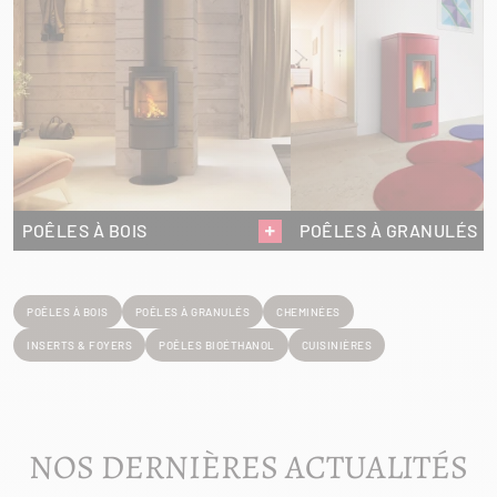
POÊLES À BOIS
POÊLES À GRANULÉS
POÊLES À BOIS
POÊLES À GRANULÉS
CHEMINÉES
INSERTS & FOYERS
POÊLES BIOÉTHANOL
CUISINIÈRES
NOS DERNIÈRES ACTUALITÉS